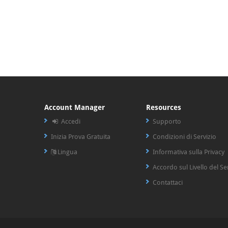
Account Manager
Resources
Accedi
Supporto
Inizia Prova Gratuita
Condizioni di Servizio
Lingua
Informativa sulla Privacy
Accordo sul Livello del Se
Contattaci