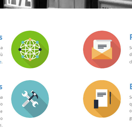
s
ma
S
iù
d
e
.
c
s
na
S
no
q
o
re
g
uo
e.