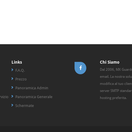
Links
Chi Siamo
Dal 2006, MX Guarddo
F.A.Q.
email. La nostra sol
Prezzo
modifica al tuo clie
Panoramica Admin
server SMTP standard
rvizio
Panoramica Generale
hosting preferita.
Schermate