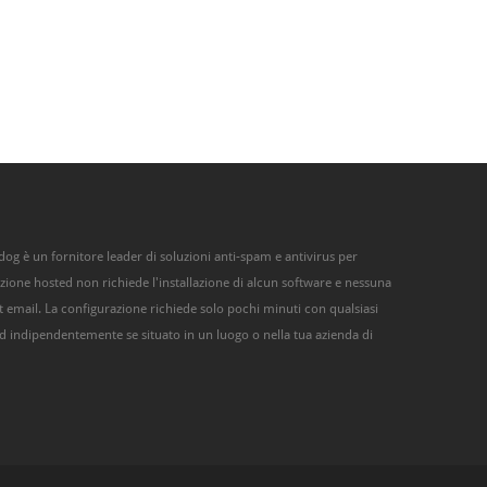
g è un fornitore leader di soluzioni anti-spam e antivirus per
uzione hosted non richiede l'installazione di alcun software e nessuna
nt email. La configurazione richiede solo pochi minuti con qualsiasi
 indipendentemente se situato in un luogo o nella tua azienda di