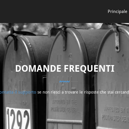
Principale
DOMANDE FREQUENTI
ontatta il supporto
se non riesci a trovare le risposte che stai cercand