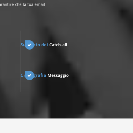
arantire che la tua email
Supporto dei
Catch-all
Crittografia
Messaggio