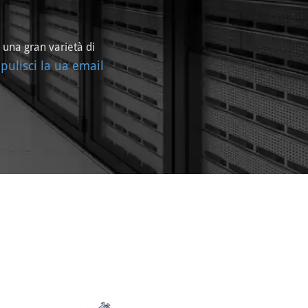
a una gran varietà di
ipulisci la ua email