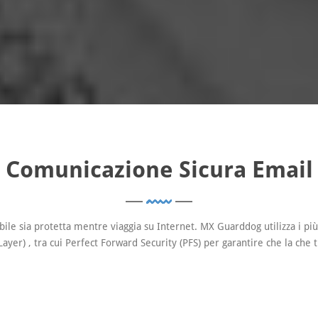
Comunicazione Sicura Email
ibile sia protetta mentre viaggia su Internet. MX Guarddog utilizza i più 
t Layer) , tra cui Perfect Forward Security (PFS) per garantire che la che 