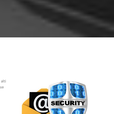
alti
tua