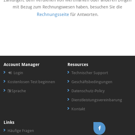
Zahlungen, dem Verdienen von Wertmarken oder anderen Dingen
mit Bezug zum Rechnungswesen haben, besuchen Sie die
Rechnungsseite
für Antworten.
Account Manager
Resources
Login
Technischer Support
Kostenlosen Test beginnen
Geschäftsbedingungen
Sprache
Datenschutz-Policy
Dienstleistungsvereinbarung
Kontakt
Links
Häufige Fragen