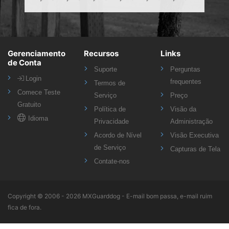
Gerenciamento
Recursos
Links
de Conta
Suporte
Perguntas
Login
frequentes
Termos de
Comece Teste
Serviço
Preço
Gratuito
Política de
Visão da
Idioma
Privacidade
Administração
Acordo de Nível
Visão Executiva
de Serviço
Capturas de Tela
Contate-nos
Copyright ©
2006 - 2026
MXGuarddog - E-mail bom passa, e-mail ruim
fica de fora.