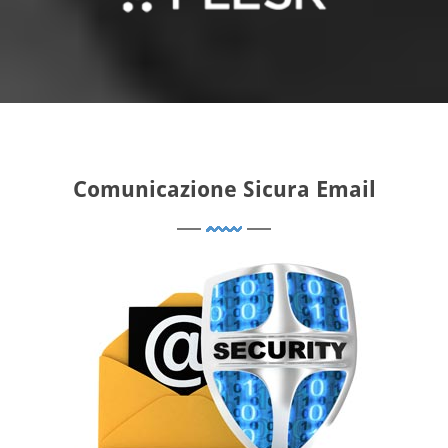
Comunicazione Sicura Email