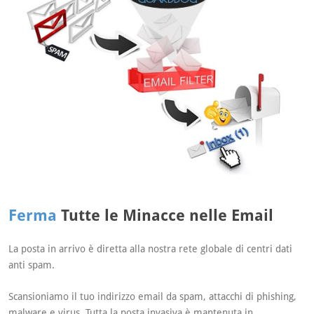
Ferma
Tutte le Minacce nelle Email
La posta in arrivo è diretta alla nostra rete globale di centri dati
anti spam.
Scansioniamo il tuo indirizzo email da spam, attacchi di phishing,
malware e virus. Tutta la posta invasiva è mantenuta in